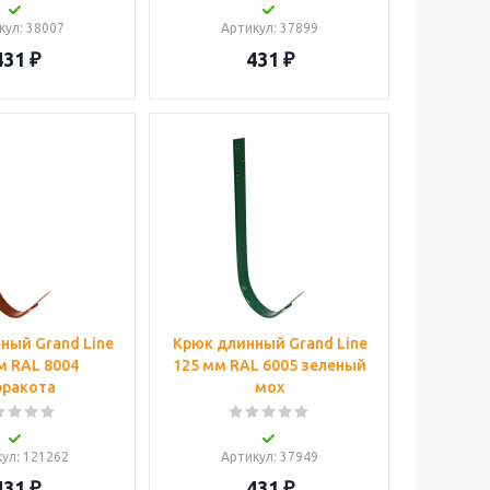
кул
: 38007
Артикул
: 37899
431
₽
431
₽
ный Grand Line
Крюк длинный Grand Line
м RAL 8004
125 мм RAL 6005 зеленый
рракота
мох
кул
: 121262
Артикул
: 37949
431
₽
431
₽