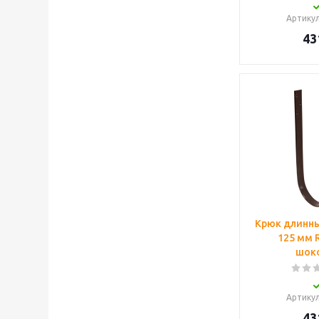
Артику
43
Крюк длинны
125 мм 
шок
Артику
43