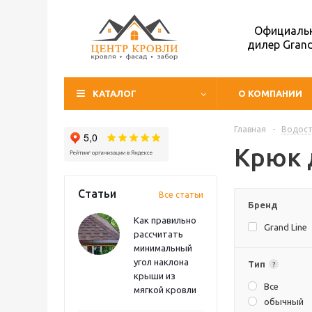
Официаль
дилер Grand
КАТАЛОГ
О КОМПАНИИ
Главная
-
Водос
Крюк 
Статьи
Все статьи
Бренд
Как правильно
Grand Line
рассчитать
минимальный
угол наклона
Тип
?
крыши из
Все
мягкой кровли
обычный