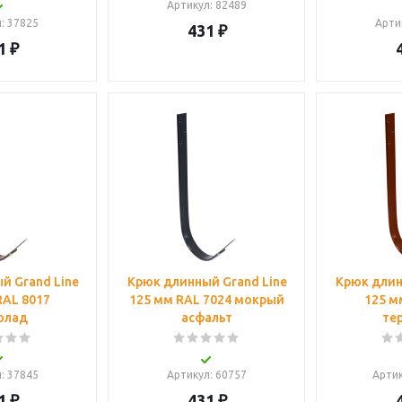
Артикул
: 82489
л
: 37825
Арти
431
₽
1
₽
й Grand Line
Крюк длинный Grand Line
Крюк длин
RAL 8017
125 мм RAL 7024 мокрый
125 м
олад
асфальт
те
л
: 37845
Артикул
: 60757
Арти
1
₽
431
₽