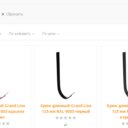
Сбросить
По алфавиту
По цене
й Grand Line
Крюк длинный Grand Line
Крюк длин
3005 красное
125 мм RAL 9005 черный
125 мм 
но
кор