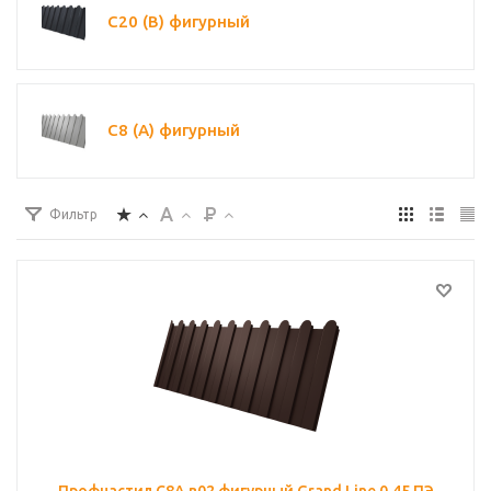
С20 (В) фигурный
С8 (A) фигурный
Фильтр