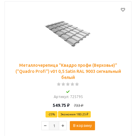
Металлочерепица "Квадро профи (Верховье)"
("Quadro Profi") v01 0,5 Satin RAL 9003 сигнальный
белый
Артикул
: 725795
549.75
₽
733
₽
-
25
%
Экономия
183.25 ₽
В корзину