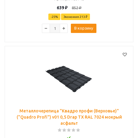
639
₽
852
₽
-
25
%
Экономия
213 ₽
В корзину
Металлочерепица "Квадро профи (Верховье)"
("Quadro Profi") v01 0,5 Drap TX RAL 7024 мокрый
асфальт