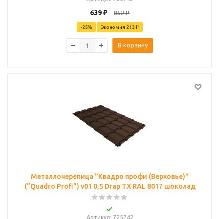
639
₽
852
₽
-
25
%
Экономия
213 ₽
В корзину
Металлочерепица "Квадро профи (Верховье)"
("Quadro Profi") v01 0,5 Drap TX RAL 8017 шоколад
Артикул
: 725742