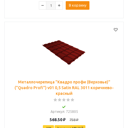
В корзину
Металлочерепица "Квадро профи (Верховье)"
("Quadro Profi") v01 0,5 Satin RAL 3011 коричнево-
красный
Артикул
: 725805
568.50
₽
758
₽