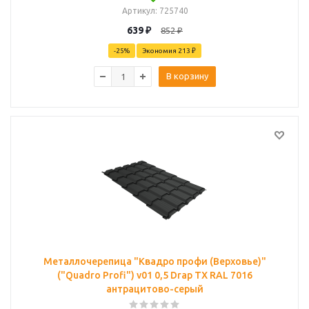
Артикул
: 725740
639
₽
852
₽
-
25
%
Экономия
213 ₽
В корзину
Металлочерепица "Квадро профи (Верховье)"
("Quadro Profi") v01 0,5 Drap TX RAL 7016
антрацитово-серый