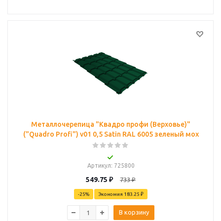
Металлочерепица "Квадро профи (Верховье)"
("Quadro Profi") v01 0,5 Satin RAL 6005 зеленый мох
Артикул
: 725800
549.75
₽
733
₽
-
25
%
Экономия
183.25 ₽
В корзину