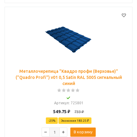
Металлочерепица "Квадро профи (Верховье)"
("Quadro Profi") v01 0,5 Satin RAL 5005 сигнальный
синий
Артикул
: 725801
549.75
₽
733
₽
-
25
%
Экономия
183.25 ₽
В корзину