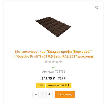
Металлочерепица "Квадро профи (Верховье)"
("Quadro Profi") v01 0,5 Satin RAL 8017 шоколад
Артикул
: 725796
549.75
₽
733
₽
-
25
%
Экономия
183.25 ₽
В корзину