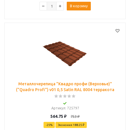
В корзину
Металлочерепица "Квадро профи (Верховье)"
("Quadro Profi") v01 0,5 Satin RAL 8004 терракота
Артикул
: 725797
564.75
₽
753
₽
-
25
%
Экономия
188.25 ₽