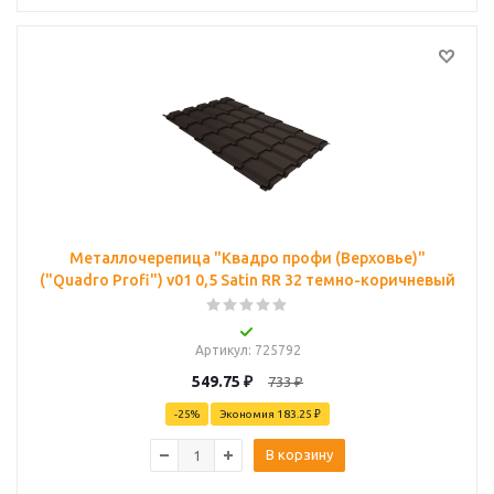
Металлочерепица "Квадро профи (Верховье)"
("Quadro Profi") v01 0,5 Satin RR 32 темно-коричневый
Артикул
: 725792
549.75
₽
733
₽
-
25
%
Экономия
183.25 ₽
В корзину