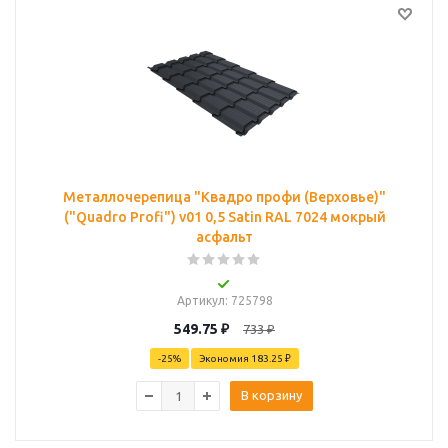
Металлочерепица "Квадро профи (Верховье)"
("Quadro Profi") v01 0,5 Satin RAL 7024 мокрый
асфальт
Артикул
: 725798
549.75
₽
733
₽
-
25
%
Экономия
183.25 ₽
В корзину