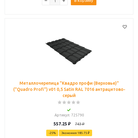
В корзину
Металлочерепица "Квадро профи (Верховье)"
("Quadro Profi") v01 0,5 Satin RAL 7016 антрацитово-
серый
Артикул
: 725790
557.25
₽
743
₽
-
25
%
Экономия
185.75 ₽