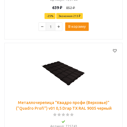
639
₽
852
₽
-
25
%
Экономия
213 ₽
В корзину
Металлочерепица "Квадро профи (Верховье)"
("Quadro Profi") v01 0,5 Drap TX RAL 9005 черный
Артикул
: 725743