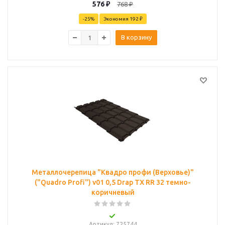
576
₽
768
₽
-
25
%
Экономия
192 ₽
В корзину
Металлочерепица "Квадро профи (Верховье)"
("Quadro Profi") v01 0,5 Drap TX RR 32 темно-
коричневый
Артикул
: 725744