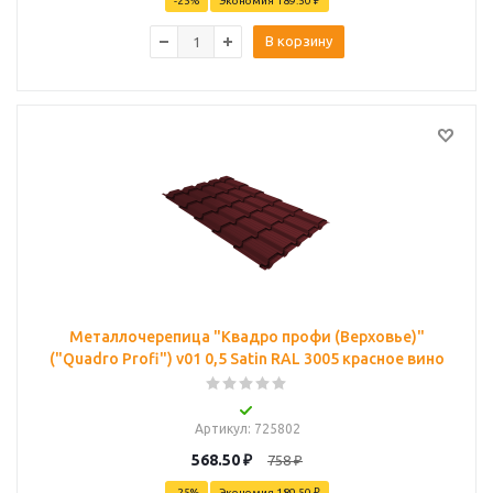
-
25
%
Экономия
189.50 ₽
В корзину
Металлочерепица "Квадро профи (Верховье)"
("Quadro Profi") v01 0,5 Satin RAL 3005 красное вино
Артикул
: 725802
568.50
₽
758
₽
-
25
%
Экономия
189.50 ₽