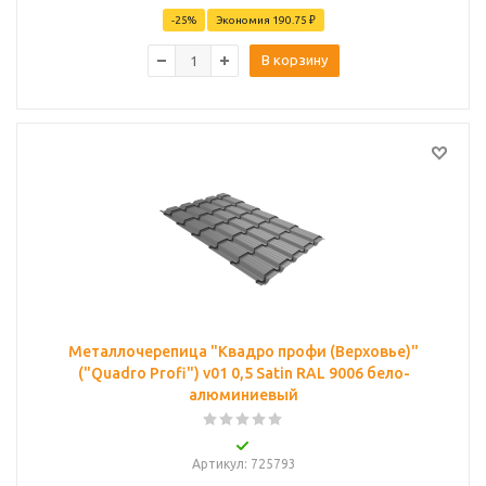
-
25
%
Экономия
190.75 ₽
В корзину
Металлочерепица "Квадро профи (Верховье)"
("Quadro Profi") v01 0,5 Satin RAL 9006 бело-
алюминиевый
Артикул
: 725793