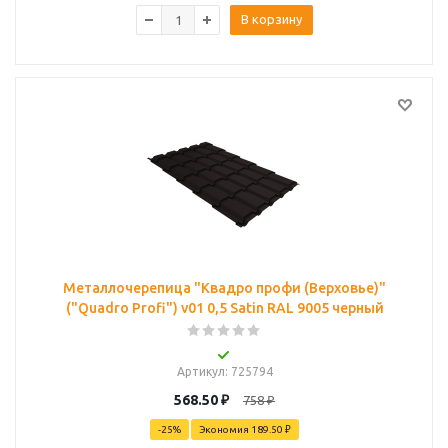
В корзину
Металлочерепица "Квадро профи (Верховье)"
("Quadro Profi") v01 0,5 Satin RAL 9005 черный
Артикул
: 725794
568.50
₽
758
₽
-
25
%
Экономия
189.50 ₽