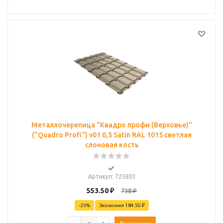
Металлочерепица "Квадро профи (Верховье)"
("Quadro Profi") v01 0,5 Satin RAL 1015 светлая
слоновая кость
Артикул
: 725803
553.50
₽
738
₽
-
25
%
Экономия
184.50 ₽