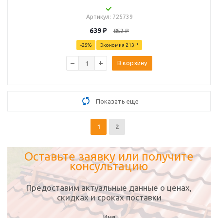
Артикул
: 725739
639
₽
852
₽
-
25
%
Экономия
213 ₽
В корзину
Показать еще
1
2
Оставьте заявку или получите
консультацию
Предоставим актуальные данные о ценах,
скидках и сроках поставки
Имя