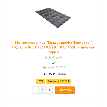
Металлочерепица "Квадро профи (Верховье)"
("Quadro Profi") v01 0,5 Satin RAL 7004 сигнальный
серый
Артикул
: 725799
549.75
₽
733
₽
-
25
%
Экономия
183.25 ₽
В корзину