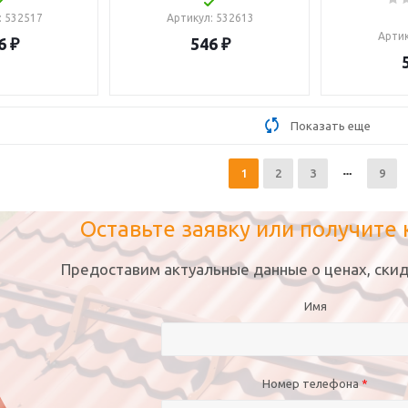
: 532517
Артикул
: 532613
Арти
6
₽
546
₽
Показать еще
1
2
3
9
Оставьте заявку или получите
Предоставим актуальные данные о ценах, скид
Имя
Номер телефона
*