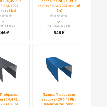
 20 0,45 PE с
заборная 20 0,45 PE с
й RAL 8004
пленкой RAL 9005 черный
кота (2м)
(2м)
кул
: 532575
Артикул
: 532545
546
₽
546
₽
 П-образная
Планка П-образная
я 20 0,4 PE с
заборная 20 0,45 PE с
й RAL 7024
пленкой RAL 5005