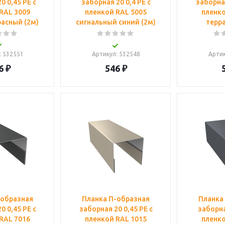
0 0,45 PE с
заборная 20 0,4 PE с
заборная
RAL 3009
пленкой RAL 5005
пленко
асный (2м)
сигнальный синий (2м)
терра
: 532551
Артикул
: 532548
Арти
6
₽
546
₽
-образная
Планка П-образная
Планка
0 0,45 PE с
заборная 20 0,45 PE с
заборна
RAL 7016
пленкой RAL 1015
пленко