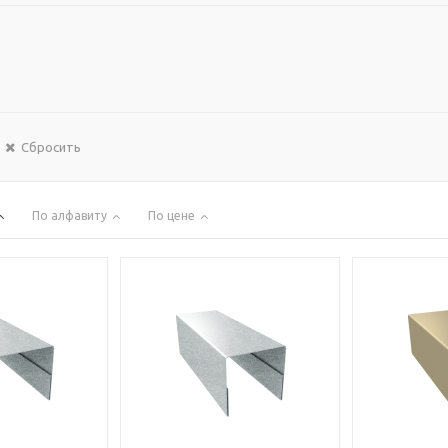
Сбросить
По алфавиту
По цене