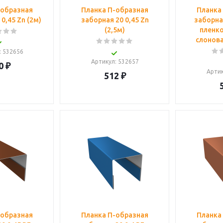
-образная
Планка П-образная
Планка
0,45 Zn (2м)
заборная 20 0,45 Zn
заборная
(2,5м)
пленко
слонова
: 532656
Артикул
: 532657
0
₽
Арти
512
₽
-образная
Планка П-образная
Планка