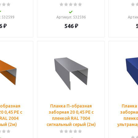
: 532599
Артикул
: 532596
Арти
6
₽
546
₽
-образная
Планка П-образная
Планка
0 0,45 PE с
заборная 20 0,45 PE с
заборная
RAL 2004
пленкой RAL 7004
пленко
ый (2м)
сигнальный серый (2м)
ультрама