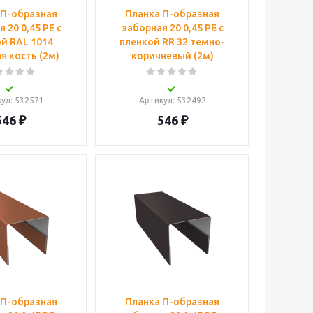
 П-образная
Планка П-образная
 20 0,45 PE с
заборная 20 0,45 PE с
й RAL 1014
пленкой RR 32 темно-
я кость (2м)
коричневый (2м)
кул
: 532571
Артикул
: 532492
546
₽
546
₽
 П-образная
Планка П-образная