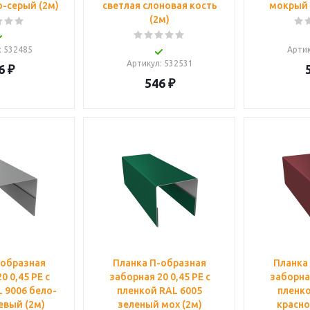
-серый (2м)
светлая слоновая кость
мокрый 
(2м)
: 532485
Арти
Артикул
: 532531
6
₽
546
₽
-образная
Планка П-образная
Планка
0 0,45 PE с
заборная 20 0,45 PE с
заборная
 9006 бело-
пленкой RAL 6005
пленко
вый (2м)
зеленый мох (2м)
красно