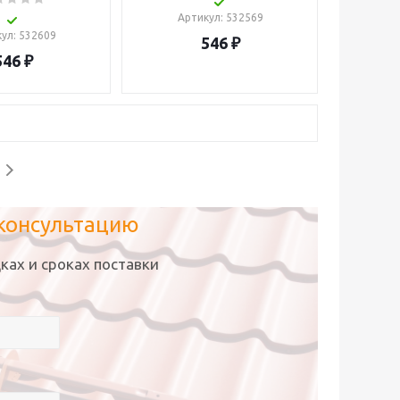
Артикул
: 532569
кул
: 532609
546
₽
546
₽
 консультацию
ках и сроках поставки