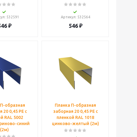
кул
: 532591
Артикул
: 532564
546
₽
546
₽
 П-образная
Планка П-образная
 20 0,45 PE с
заборная 20 0,45 PE с
й RAL 5002
пленкой RAL 1018
риново-синий
цинково-желтый (2м)
(2м)