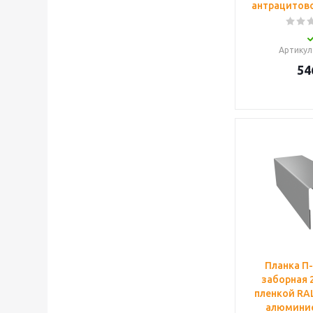
антрацитово
Артикул
54
Планка П
заборная 2
пленкой RAL
алюминие