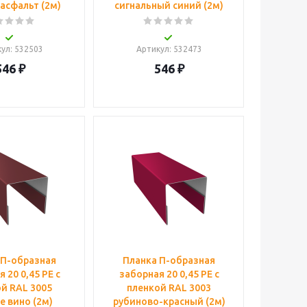
асфальт (2м)
сигнальный синий (2м)
кул
: 532503
Артикул
: 532473
546
₽
546
₽
 П-образная
Планка П-образная
 20 0,45 PE с
заборная 20 0,45 PE с
й RAL 3005
пленкой RAL 3003
е вино (2м)
рубиново-красный (2м)