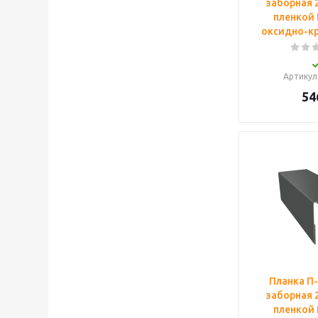
заборная 2
пленкой 
оксидно-кр
Артикул
54
Планка П
заборная 2
пленкой 