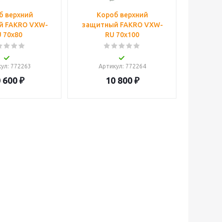
б верхний
Короб верхний
й FAKRO VXW-
защитный FAKRO VXW-
 70х80
RU 70х100
кул
: 772263
Артикул
: 772264
 600
₽
10 800
₽