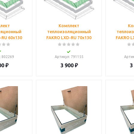
лект
Комплект
Ко
ляционный
теплоизоляционный
теплои
-RU 60x130
FAKRO LXD-RU 70х130
FAKRO L
: 802269
Артикул
: 791155
Арти
00
₽
3 900
₽
3