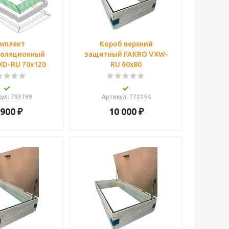
мплект
Короб верхний
золяционный
защитный FAKRO VXW-
XD-RU 70x120
RU 60х80
кул
: 793799
Артикул
: 772254
 900
₽
10 000
₽