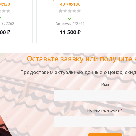
0х130
RU 70х130
: 772262
Артикул
: 772266
000
₽
11 500
₽
Оставьте заявку или получите
Предоставим актуальные данные о ценах, скид
Имя
Номер телефона
*