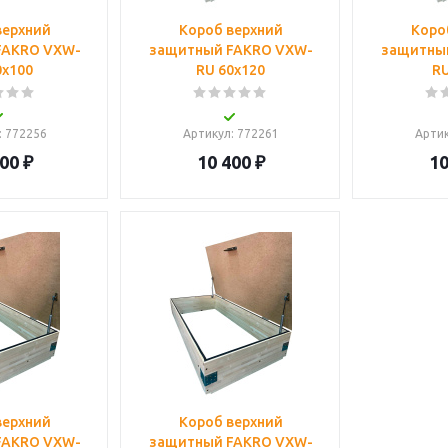
верхний
Короб верхний
Коро
FAKRO VXW-
защитный FAKRO VXW-
защитны
0х100
RU 60х120
RU
: 772256
Артикул
: 772261
Арти
200
₽
10 400
₽
10
верхний
Короб верхний
FAKRO VXW-
защитный FAKRO VXW-