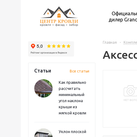
Официаль
дилер Grand
Главная
-
Компл
Аксес
Статьи
Все статьи
Как правильно
рассчитать
минимальный
угол наклона
крыши из
мягкой кровли
Уклон плоской