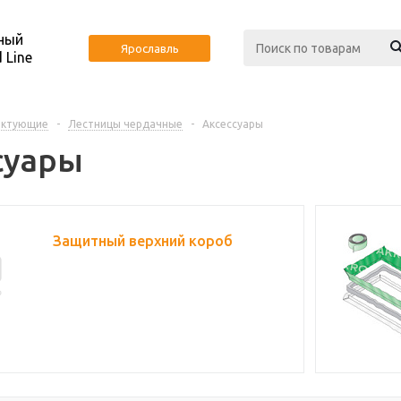
ный
Ярославль
 Line
ектующие
-
Лестницы чердачные
-
Аксессуары
суары
Защитный верхний короб