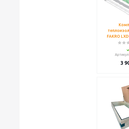
Комп
теплоизо
FAKRO LXD
Артикул
3 9