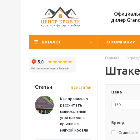
Официаль
дилер Grand
КАТАЛОГ
О КОМПАНИИ
Главная
-
Ограж
Штаке
Статьи
Все статьи
Цена
Как правильно
рассчитать
минимальный
угол наклона
Бренд
крыши из
мягкой кровли
Grand Line