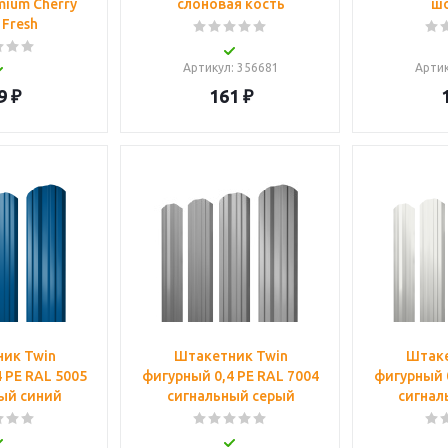
mium Cherry
слоновая кость
ш
Fresh
Артикул
: 356681
Арти
9
₽
161
₽
ик Twin
Штакетник Twin
Штаке
 PE RAL 5005
фигурный 0,4 PE RAL 7004
фигурный 0
ый синий
сигнальный серый
сигнал