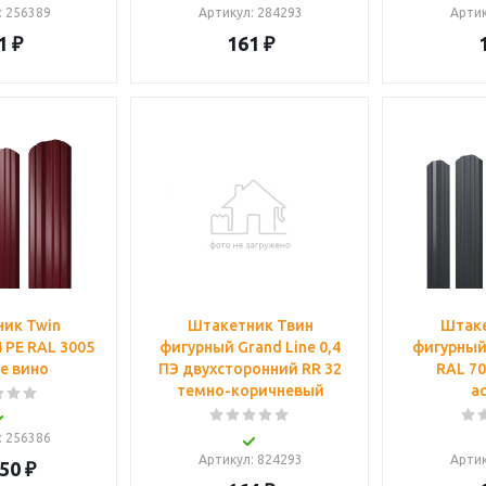
: 256389
Артикул
: 284293
Арти
1
₽
161
₽
ик Twin
Штакетник Твин
Штаке
 PE RAL 3005
фигурный Grand Line 0,4
фигурный 
е вино
ПЭ двухсторонний RR 32
RAL 7
темно-коричневый
а
: 256386
Артикул
: 824293
Арти
.50
₽