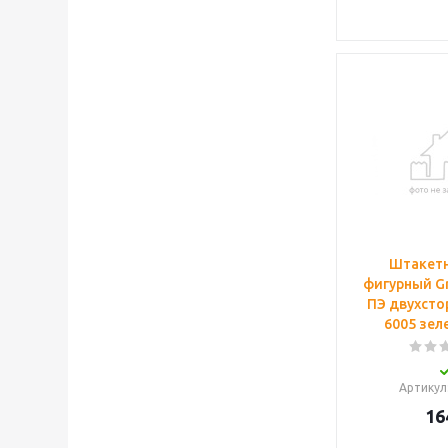
Штакетн
фигурный Gr
ПЭ двухсто
6005 зел
Артикул
16