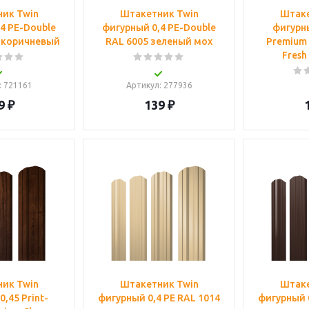
ик Twin
Штакетник Twin
Штаке
4 PE-Double
фигурный 0,4 PE-Double
фигурны
-коричневый
RAL 6005 зеленый мох
Premium
Fresh
: 721161
Артикул
: 277936
9
₽
139
₽
ик Twin
Штакетник Twin
Штаке
,45 Print-
фигурный 0,4 PE RAL 1014
фигурный 0