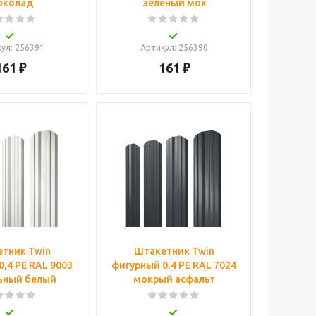
околад
зеленый мох
кул
: 256391
Артикул
: 256390
161
₽
161
₽
тник Twin
Штакетник Twin
,4 PE RAL 9003
фигурный 0,4 PE RAL 7024
ьный белый
мокрый асфальт