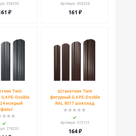
кул
: 256392
Артикул
: 450254
161
₽
161
₽
тник Twin
Штакетник Twin
0,4 PE-Double
фигурный 0,4 PE-Double
024 мокрый
RAL 8017 шоколад
сфальт
Артикул
: 273151
кул
: 278253
164
₽