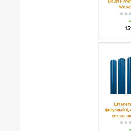
Double Pre
Wood 
15
Штакетн
фигурный 0,4
сигнальн