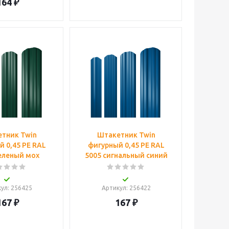
164
₽
тник Twin
Штакетник Twin
 0,45 PE RAL
фигурный 0,45 PE RAL
еленый мох
5005 сигнальный синий
кул
: 256425
Артикул
: 256422
167
₽
167
₽