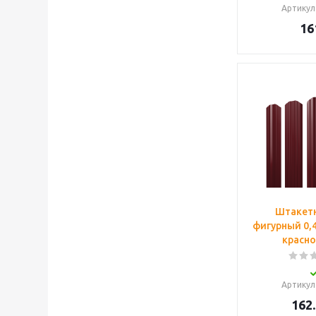
Артикул
16
Штакетн
фигурный 0,4
красно
Артикул
162