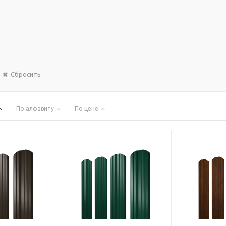
Сбросить
По алфавиту
По цене