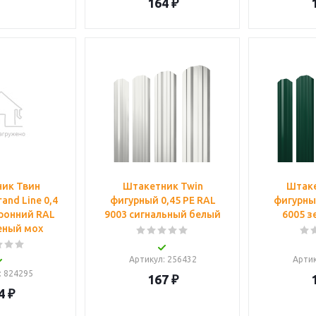
164
₽
ик Твин
Штакетник Twin
Штаке
and Line 0,4
фигурный 0,45 PE RAL
фигурный
ронний RAL
9003 сигнальный белый
6005 з
еный мох
Артикул
: 256432
Арти
: 824295
167
₽
4
₽