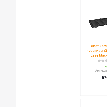
Лист ком
черепицы C
цвет blac
Артикул
67