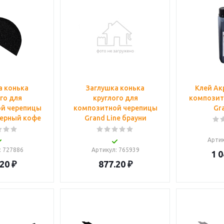
а конька
Заглушка конька
Клей Ак
го для
круглого для
композит
й черепицы
композитной черепицы
Gr
черный кофе
Grand Line брауни
Арти
: 727886
Артикул
: 765939
1 0
.20
₽
877.20
₽