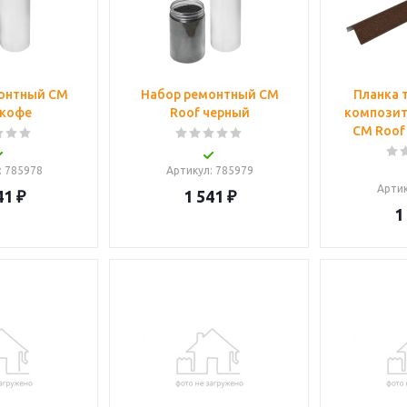
онтный CM
Набор ремонтный CM
Планка 
 кофе
Roof черный
композит
CM Roof 
: 785978
Артикул
: 785979
Арти
41
₽
1 541
₽
1