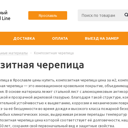
ный
Ярославль
 Line
ДОСТАВКА
ОПЛАТА
ВЫЕЗД НА ЗАМЕР
ьные материалы
-
Композитная черепица
зитная черепица
пица в Ярославле цены купить, композитная черепица цена за м2, ком
ая черепица — это инновационное кровельное покрытие, объединяющее
ня. В основе материала лежит стальной лист с алюмоцинковым антико
кой и прозрачной акриловой глазурью. Благодаря такой структуре, ко
ительной устойчивостью к выцветанию, коррозии и механическим пов
из-за её бесшумности во время дождя и высокого класса пожарной без
любых климатических зонах, выдерживая резкие перепады температур от
позитная черепица цена которой соответствует её долговечности, на
50 лет, сохраняя свой первоначальный вид и защитные свойства.