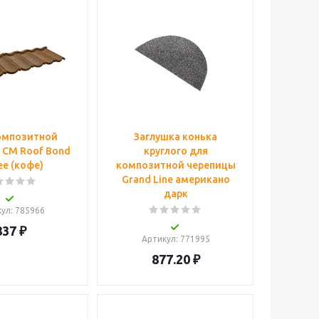
омпозитной
Заглушка конька
 CM Roof Bond
круглого для
ee (кофе)
композитной черепицы
Grand Line американо
дарк
кул
: 785966
837
₽
Артикул
: 771995
877.20
₽