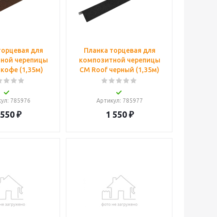
торцевая для
Планка торцевая для
ной черепицы
композитной черепицы
кофе (1,35м)
CM Roof черный (1,35м)
кул
: 785976
Артикул
: 785977
 550
₽
1 550
₽