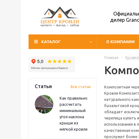
Официаль
дилер Grand
КАТАЛОГ
О КОМПАНИИ
Главная
-
Кровел
Компо
Статьи
Все статьи
Композитная чере
Кровли Композитн
Как правильно
натурального кам
рассчитать
базальтовой крош
минимальный
обладает исключ
угол наклона
черепица купить 
крыши из
использования в 
мягкой кровли
качественная ком
прослужит более 