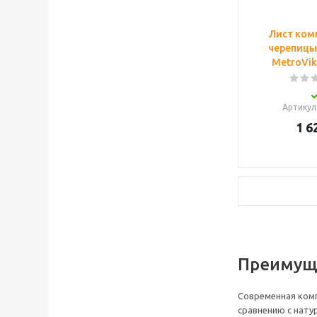
Лист ком
черепицы 
MetroVik
Артикул
1 6
Преимуще
Современная комп
сравнению с нату