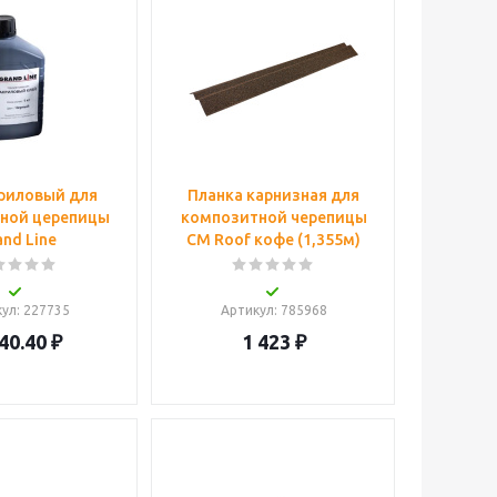
риловый для
Планка карнизная для
ной церепицы
композитной черепицы
and Line
CM Roof кофе (1,355м)
кул
: 227735
Артикул
: 785968
40.40
₽
1 423
₽