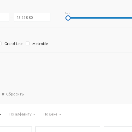
670
Grand Line
Metrotile
Сбросить
По алфавиту
По цене