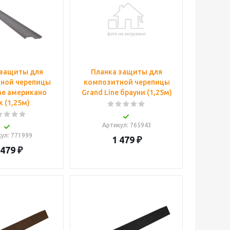
 защиты для
Планка защиты для
ной черепицы
композитной черепицы
ne американо
Grand Line брауни (1,25м)
к (1,25м)
Артикул
: 765943
кул
: 771999
1 479
₽
 479
₽