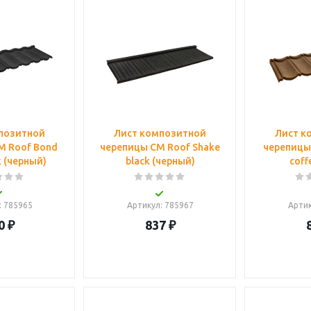
позитной
Лист композитной
Лист к
M Roof Bond
черепицы CM Roof Shake
черепицы
k (черный)
black (черный)
coff
: 785965
Артикул
: 785967
Арти
0
₽
837
₽