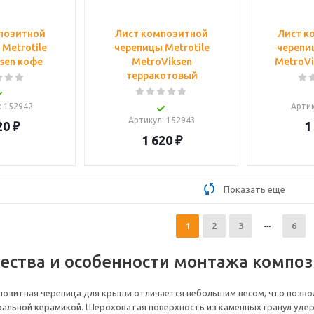
позитной
Лист композитной
Лист к
Metrotile
черепицы Metrotile
черепиц
sen кофе
MetroViksen
MetroVi
терракотовый
: 152942
Арти
Артикул
: 152943
20
₽
1
1 620
₽
Показать еще
1
2
3
6
ства и особенности монтажа композ
озитная черепица для крыши отличается небольшим весом, что позвол
ральной керамикой. Шероховатая поверхность из каменных гранул удер