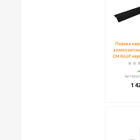
Планка кар
композитно
CM Roof чер
Артикул
1 4