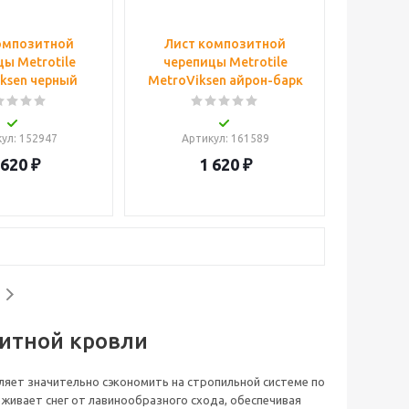
омпозитной
Лист композитной
ы Metrotile
черепицы Metrotile
ksen черный
MetroViksen айрон-барк
кул
: 152947
Артикул
: 161589
 620
₽
1 620
₽
итной кровли
яет значительно сэкономить на стропильной системе по
живает снег от лавинообразного схода, обеспечивая