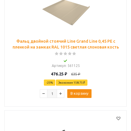
Фальц двойной стоячий Line Grand Line 0,45 PE с
пленкой на замках RAL 1015 светлая слоновая кость
Артикул
: 561125
476.25
₽
635
₽
-
25
%
Экономия
158.75 ₽
В корзину