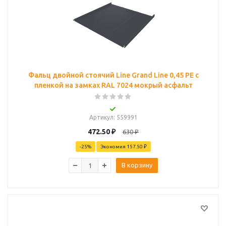
Фальц двойной стоячий Line Grand Line 0,45 PE с
пленкой на замках RAL 7024 мокрый асфальт
Артикул
: 559991
472.50
₽
630
₽
-
25
%
Экономия
157.50 ₽
В корзину