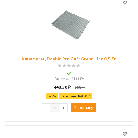
Кликфальц Double Pro Gofr Grand Line 0,5 Zn
Артикул
: 718886
448.50
₽
598
₽
-
25
%
Экономия
149.50 ₽
В корзину