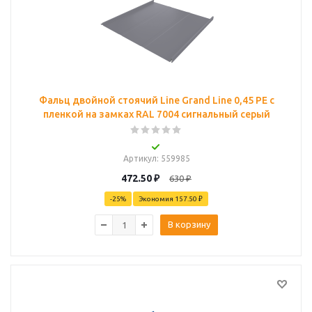
Фальц двойной стоячий Line Grand Line 0,45 PE с
пленкой на замках RAL 7004 сигнальный серый
Артикул
: 559985
472.50
₽
630
₽
-
25
%
Экономия
157.50 ₽
В корзину