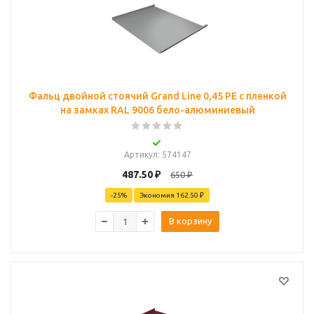
Фальц двойной стоячий Grand Line 0,45 PE с пленкой
на замках RAL 9006 бело-алюминиевый
Артикул
: 574147
487.50
₽
650
₽
-
25
%
Экономия
162.50 ₽
В корзину