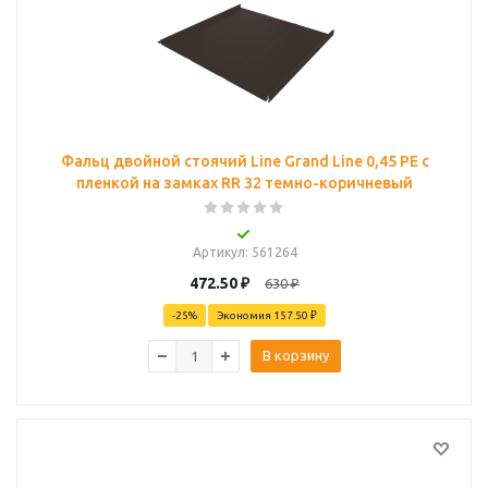
Фальц двойной стоячий Line Grand Line 0,45 PE с
пленкой на замках RR 32 темно-коричневый
Артикул
: 561264
472.50
₽
630
₽
-
25
%
Экономия
157.50 ₽
В корзину