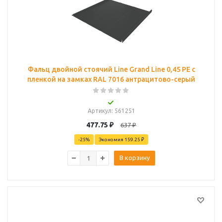
Фальц двойной стоячий Line Grand Line 0,45 PE с
пленкой на замках RAL 7016 антрацитово-серый
Артикул
: 561251
477.75
₽
637
₽
-
25
%
Экономия
159.25 ₽
В корзину