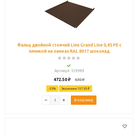
Фальц двойной стоячий Line Grand Line 0,45 PE с
пленкой на замках RAL 8017 шоколад
Артикул
: 559989
472.50
₽
630
₽
-
25
%
Экономия
157.50 ₽
В корзину