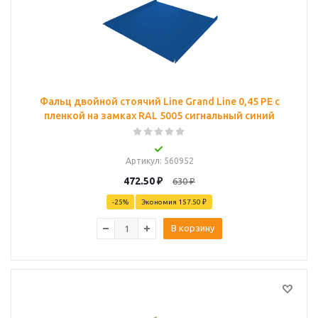
Фальц двойной стоячий Line Grand Line 0,45 PE с
пленкой на замках RAL 5005 сигнальный синий
Артикул
: 560952
472.50
₽
630
₽
-
25
%
Экономия
157.50 ₽
В корзину