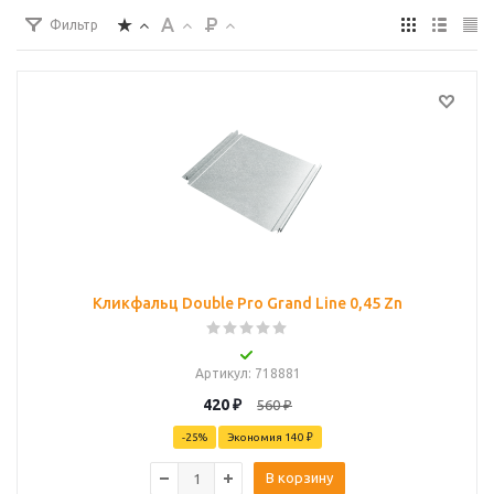
Фильтр
Кликфальц Double Pro Grand Line 0,45 Zn
Артикул
: 718881
420
₽
560
₽
-
25
%
Экономия
140 ₽
В корзину