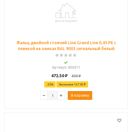
Фальц двойной стоячий Line Grand Line 0,45 PE с
пленкой на замках RAL 9003 сигнальный белый
Артикул
: 806011
472.50
₽
630
₽
-
25
%
Экономия
157.50 ₽
В корзину