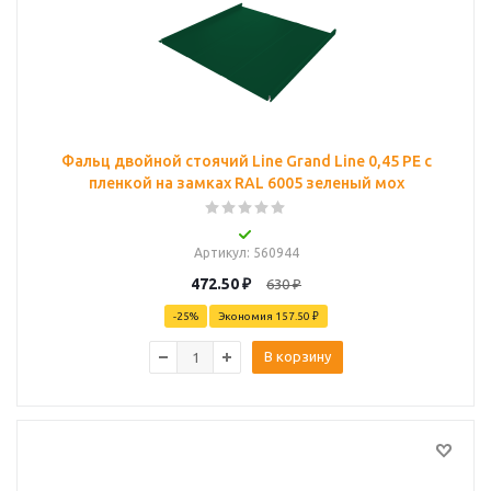
Фальц двойной стоячий Line Grand Line 0,45 PE с
пленкой на замках RAL 6005 зеленый мох
Артикул
: 560944
472.50
₽
630
₽
-
25
%
Экономия
157.50 ₽
В корзину