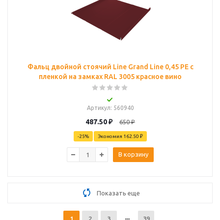
Фальц двойной стоячий Line Grand Line 0,45 PE с
пленкой на замках RAL 3005 красное вино
Артикул
: 560940
487.50
₽
650
₽
-
25
%
Экономия
162.50 ₽
В корзину
Показать еще
1
2
3
39