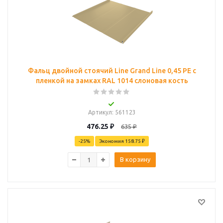
Фальц двойной стоячий Line Grand Line 0,45 PE с
пленкой на замках RAL 1014 слоновая кость
Артикул
: 561123
476.25
₽
635
₽
-
25
%
Экономия
158.75 ₽
В корзину