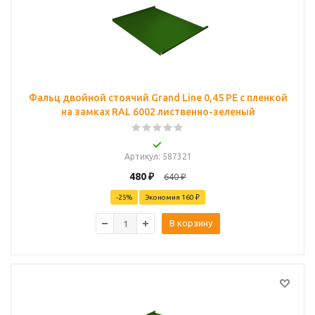
Фальц двойной стоячий Grand Line 0,45 PE с пленкой
на замках RAL 6002 лиственно-зеленый
Артикул
: 587321
480
₽
640
₽
-
25
%
Экономия
160 ₽
В корзину