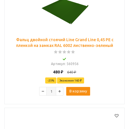
Фальц двойной стоячий Line Grand Line 0,45 PE с
пленкой на замках RAL 6002 лиственно-зеленый
Артикул
: 560956
480
₽
640
₽
-
25
%
Экономия
160 ₽
В корзину