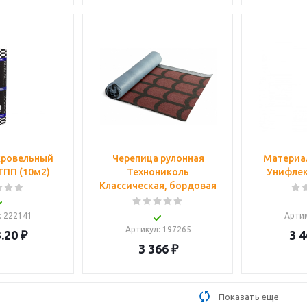
кровельный
Черепица рулонная
Материа
ТПП (10м2)
Технониколь
Унифлек
Классическая, бордовая
: 222141
Арти
Артикул
: 197265
.20
₽
3 4
3 366
₽
Показать еще