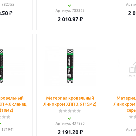
: 782355
Арти
Артикул
: 782363
.50
₽
2 0
2 010.97
₽
кровельный
Материал кровельный
Материа
П 4,6 сланец
Линокром ХПП 3,6 (15м2)
Линокром 
(10м2)
серы
Артикул
: 437880
: 171941
Арти
2 191.20
₽