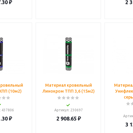
.30
₽
2 3
кровельный
Материал кровельный
Материа
ХПП (10м2)
Линокром ТПП 3,6 (15м2)
Унифлек
серы
: 437806
Артикул
: 230697
Арти
.30
₽
2 908.65
₽
3 1