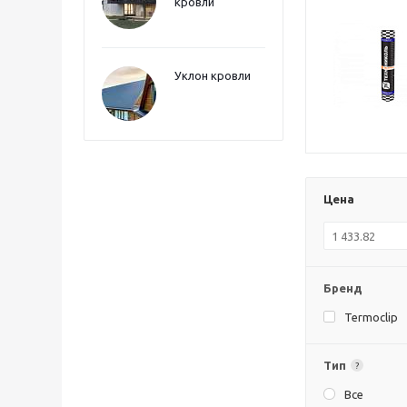
кровли
Уклон кровли
Цена
Бренд
Termoclip
Тип
?
Все