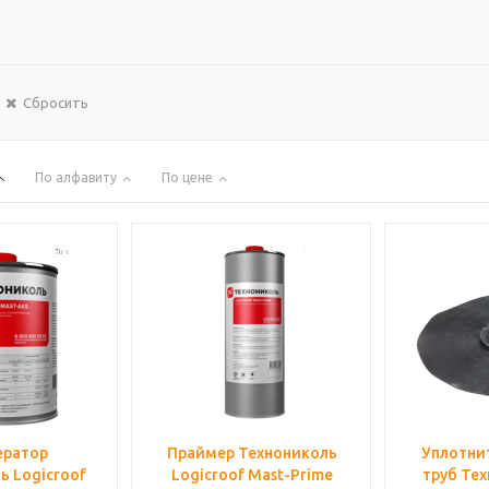
Сбросить
По алфавиту
По цене
ератор
Праймер Технониколь
Уплотнит
ь Logicroof
Logicroof Mast-Prime
труб Тех