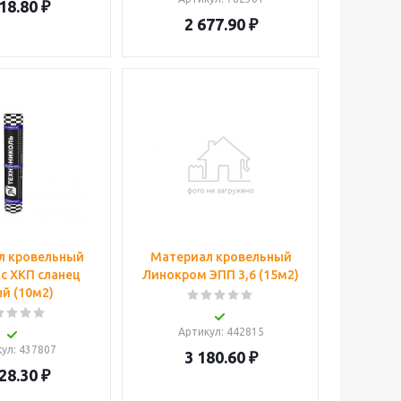
18.80
₽
2 677.90
₽
л кровельный
Материал кровельный
с ХКП сланец
Линокром ЭПП 3,6 (15м2)
й (10м2)
Артикул
: 442815
кул
: 437807
3 180.60
₽
28.30
₽