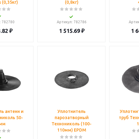
 (0,35кг)
(0,8кг)
: 782780
Артикул
: 782786
Арти
.82
₽
1 515.69
₽
1 6
ь антенн и
Уплотнитель
Уплотнит
николь 50-
парозатворный
труб Тех
мм
Технониколь (100-
110мм) EPDM