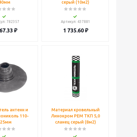
40мм
серый (10м2)
кул
: 782357
Артикул
: 437881
67.33
₽
1 735.60
₽
ель антенн и
Материал кровельный
нониколь 110-
Линокром РЕМ ТКП 5,0
125мм
сланец серый (8м2)