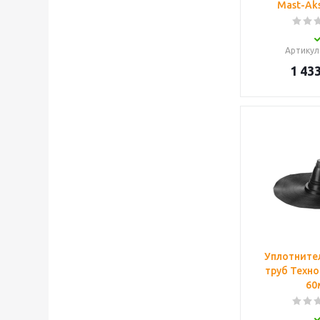
Mast-Aks
Артикул
1 433
Уплотнител
труб Техно
60