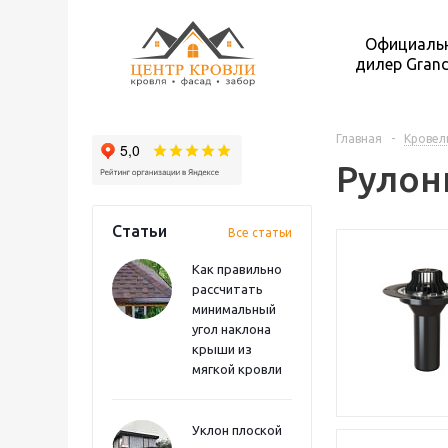
Официаль
дилер Grand
Главная
-
Кровел
Рулон
Статьи
Все статьи
Как правильно
рассчитать
минимальный
угол наклона
крыши из
мягкой кровли
Уклон плоской