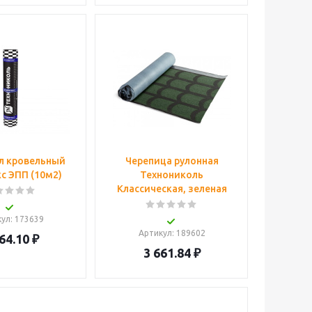
л кровельный
Черепица рулонная
с ЭПП (10м2)
Технониколь
Классическая, зеленая
кул
: 173639
Артикул
: 189602
64.10
₽
3 661.84
₽