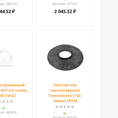
кул
: 782354
Артикул
: 167933
44.52
₽
2 045.52
₽
л кровельный
Уплотнитель
ЭКП 4,6 сланец
парозатворный
й (10м2)
Технониколь (150-
160мм) EPDM
кул
: 442816
Артикул
: 782361