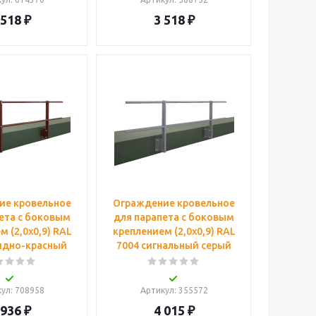
 518
₽
3 518
₽
ие кровельное
Ограждение кровельное
ета с боковым
для парапета с боковым
 (2,0х0,9) RAL
креплением (2,0х0,9) RAL
идно-красный
7004 сигнальный серый
кул
: 708958
Артикул
: 355572
 936
₽
4 015
₽