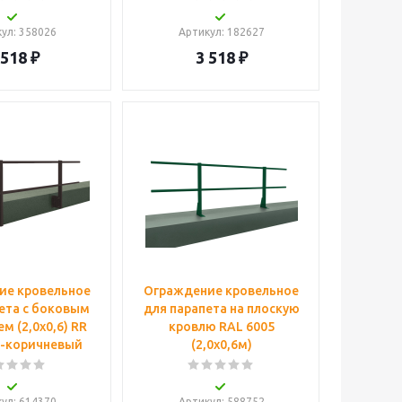
кул
: 358026
Артикул
: 182627
 518
₽
3 518
₽
ие кровельное
Ограждение кровельное
ета с боковым
для парапета на плоскую
м (2,0х0,6) RR
кровлю RAL 6005
о-коричневый
(2,0х0,6м)
кул
: 614370
Артикул
: 588752