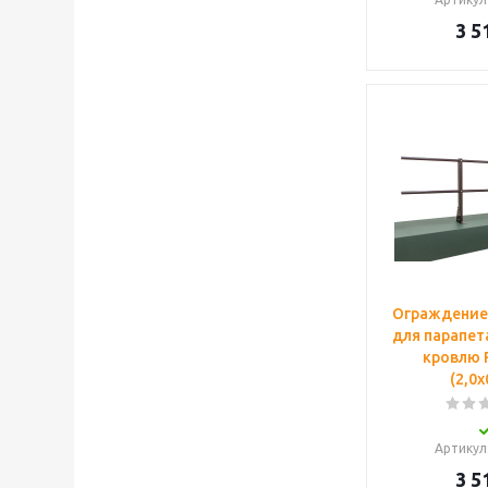
3 5
Ограждение
для парапет
кровлю 
(2,0х
Артикул
3 5