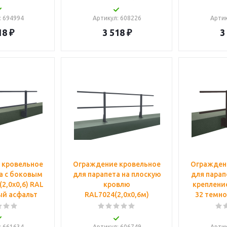
: 694994
Артикул
: 608226
Арти
18
₽
3 518
₽
3
 кровельное
Ограждение кровельное
Огражден
а с боковым
для парапета на плоскую
для парап
2,0х0,6) RAL
кровлю
крепление
ый асфальт
RAL7024(2,0х0,6м)
32 темн
: 661634
Артикул
: 606749
Арти