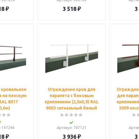
18
₽
3 518
₽
3
 кровельное
Ограждение кров для
Огражден
а на плоскую
парапета с боковым
для парап
RAL 8017
креплением (2,0х0,9) RAL
креплением
0,6м)
9003 сигнальный белый
3009 окс
: 197296
Артикул
: 787121
Арти
18
₽
3 936
₽
3