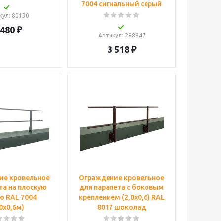
7004 сигнальный серый
кул
: 80130
 480
₽
Артикул
: 288847
3 518
₽
ие кровельное
Ограждение кровельное
та на плоскую
для парапета с боковым
ю RAL 7004
креплением (2,0х0,6) RAL
,0х0,6м)
8017 шоколад