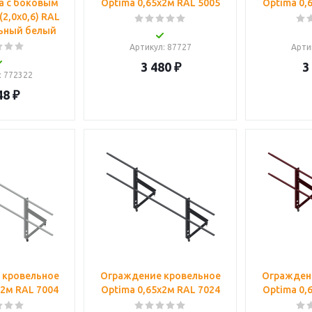
а с боковым
Optima 0,65х2м RAL 5005
Optima 0,
2,0х0,6) RAL
льный белый
Артикул
: 87727
Арти
3 480
₽
3
: 772322
48
₽
 кровельное
Ограждение кровельное
Огражден
х2м RAL 7004
Optima 0,65х2м RAL 7024
Optima 0,