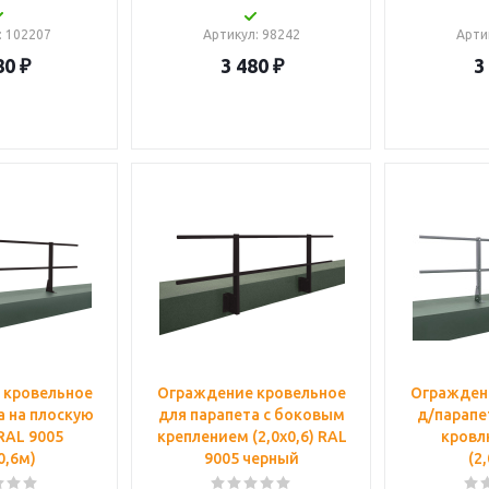
: 102207
Артикул
: 98242
Арти
80
₽
3 480
₽
3
 кровельное
Ограждение кровельное
Огражден
а на плоскую
для парапета с боковым
д/парапе
RAL 9005
креплением (2,0х0,6) RAL
кровл
0,6м)
9005 черный
(2