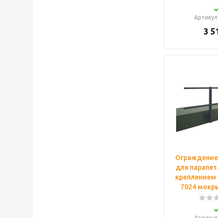
Артикул
3 5
Ограждение
для парапет
креплением (
7024 мокр
Артикул