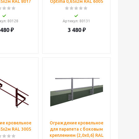
65х2м RAL 8017
Optima 0,65х2м RAL 6005
кул
: 80128
Артикул
: 80131
 480
₽
3 480
₽
ие кровельное
Ограждение кровельное
65х2м RAL 3005
для парапета с боковым
креплением (2,0х0,6) RAL