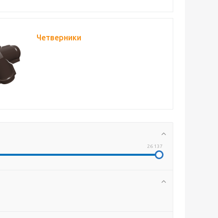
Четверники
26 137