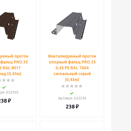
уемый прогон
Вентилируемый прогон
фальц PRO 35
опорный фальц PRO 35
PE RAL 8017
0,45 PE RAL 7004
ад (0,43м)
сигнальный серый
(0,43м)
кул
: 652360
Артикул
: 652350
238
₽
238
₽