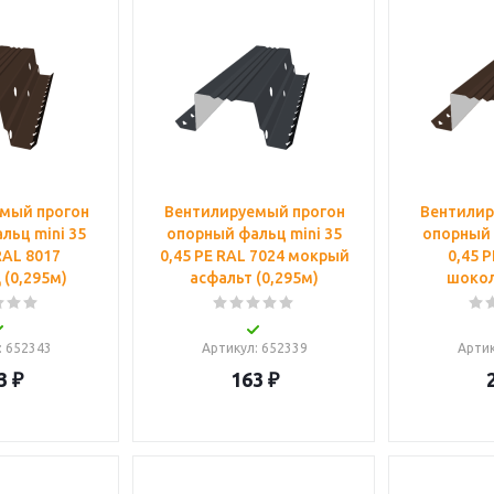
ая
ая
мый прогон
Вентилируемый прогон
Вентилир
льц mini 35
опорный фальц mini 35
опорный 
RAL 8017
0,45 PE RAL 7024 мокрый
0,45 
(0,295м)
асфальт (0,295м)
шокол
: 652343
Артикул
: 652339
Арти
3
₽
163
₽