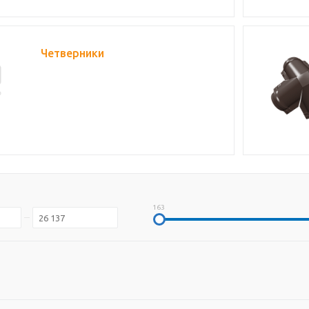
Четверники
163