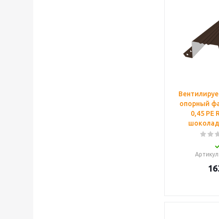
стандартн
усиливающ
Вентилируе
опорный фа
0,45 PE 
шоколад 
Артикул
16