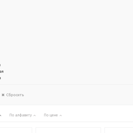
й
ая
я
Сбросить
По алфавиту
По цене