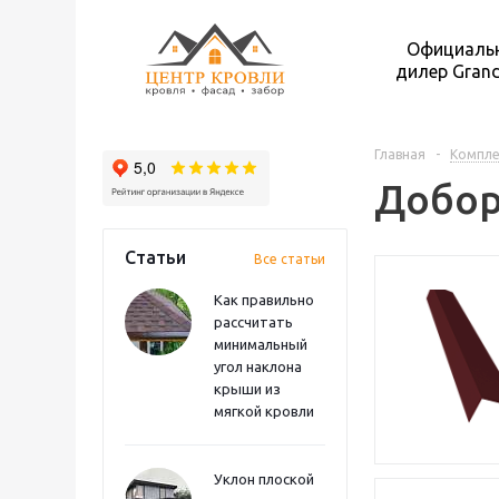
Официаль
дилер Grand
Главная
-
Компл
Добор
Статьи
Все статьи
Как правильно
рассчитать
минимальный
угол наклона
крыши из
мягкой кровли
Уклон плоской