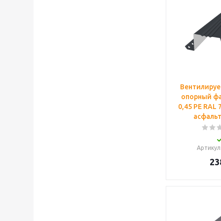
Вентилируе
опорный фа
0,45 PE RAL
асфальт
Артикул
23