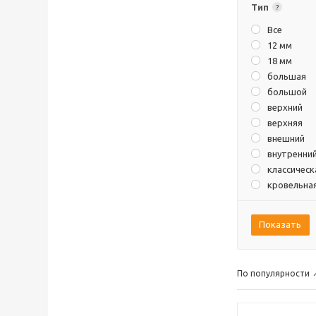
Тип
?
Все
12 мм
18 мм
большая
большой
верхний
верхняя
внешний
внутренни
классическ
кровельна
левая
левый
Показать
малая
малый
нижняя
По популярности
правая
правый
сложный