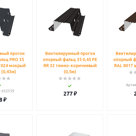
мый прогон
Вентилируемый прогон
Вентилир
льц PRO 35
опорный фальц 35 0,45 PE
опорный фа
 7024 мокрый
RR 32 темно-коричневый
RAL 8017 
 (0,43м)
(0,5м)
Арти
: 652359
277
₽
8
₽