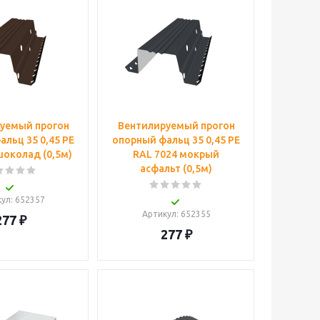
уемый прогон
Вентилируемый прогон
льц 35 0,45 PE
опорный фальц 35 0,45 PE
шоколад (0,5м)
RAL 7024 мокрый
асфальт (0,5м)
кул
: 652357
Артикул
: 652355
277
₽
277
₽