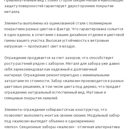
Привлекательный вид с обеих сторон секций Милан и наибольшую
защиту поверхностей гарантирует двухстороннее покрытие
металла.
Элементы выполнены из оцинкованной стали с полимерным
покрытием разных цветов и фактур. Что гарантирована сольется
в одно единое, в сочетании с вашим дизайном отделки и цветовой
гаммы вашего участка. Высокая устойчивость к ветровым
нагрузкам — пропускают свет и воздух.
Ограждение продувается за счет зазоров, что способствует
росту растений рядом с забором. Металл для забора уже давно
себя зарекомендовал как надежный и долговечный
материал. Ограждение ремонтопригодно с минимальными
затратами по стоимости. Забор «жалюзи» производится в разных
цветовых решениях, в том числе цвета под дерево, что придает
ограждению натуральный естественный вид. Матовые и
глянцевые покрытия ламелей.
Элементы ограждения собираются как конструктор, что
позволяет выполнить монтаж своими силами. Модульный забор
под «жалюзи» выглядит объемно и одновременно
«легко». Секционные заборы «жалюзи» - отличная альтернатива