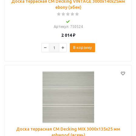
Доска террасная CM Decking VINTAGE 3000х140х25мм
ebony (эбен)
Артикул
: 750524
2 014
₽
В корзину
Доска террасная CM Decking MIX 3000х135х25 мм
ashwood (ясень)