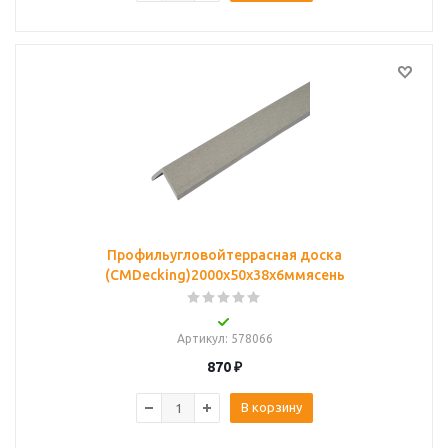
Профильугловойтеррасная доска
(CMDecking)2000х50х38х6ммясень
Артикул
: 578066
870
₽
В корзину