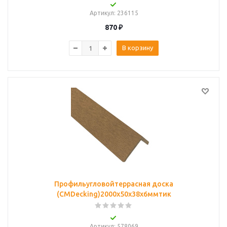
Артикул
: 236115
870
₽
В корзину
Профильугловойтеррасная доска
(CMDecking)2000х50х38х6ммтик
Артикул
: 578069