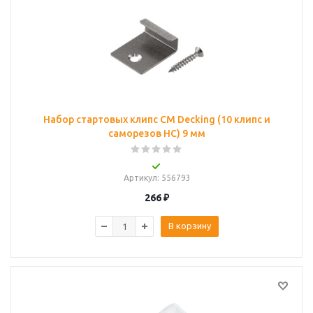
Набор стартовых клипс CM Decking (10 клипс и
саморезов НС) 9 мм
Артикул
: 556793
266
₽
В корзину