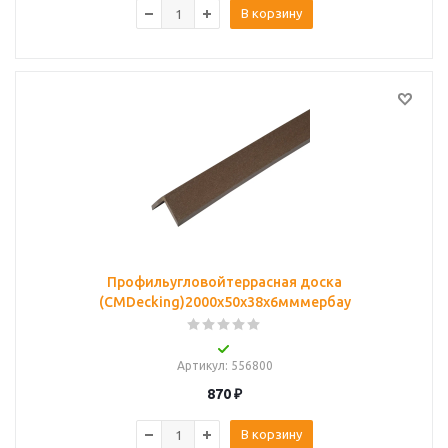
В корзину
Профильугловойтеррасная доска
(CMDecking)2000х50х38х6мммербау
Артикул
: 556800
870
₽
В корзину