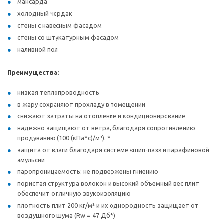
мансарда
холодный чердак
стены с навесным фасадом
стены со штукатурным фасадом
наливной пол
Преимущества:
низкая теплопроводность
в жару сохраняют прохладу в помещении
снижают затраты на отопление и кондиционирование
надежно защищают от ветра, благодаря сопротивлению
продуванию (100 (кПа*с)/м³). *
защита от влаги благодаря системе «шип-паз» и парафиновой
эмульсии
паропроницаемость: не подвержены гниению
пористая структура волокон и высокий объемный вес плит
обеспечит отличную звукоизоляцию
плотность плит 200 кг/м³ и их однородность защищает от
воздушного шума (Rw = 47 Дб*)