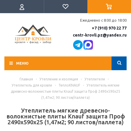
Ежедневно с 8:00 до 18:00
+7 (910) 970 22 77
centr-krovli.pz@yandex.ru
МЕНЮ
Главная
-
Утепление и изоляция
-
Утеплители
-
Утеплитель для кровли
-
ТеплоKNAUF
-
Утеплитель мягкие
древесно-волокнистые плиты Knauf защита Проф 2490x590x25
(1,47м2; 90 листов/паллета)
Утеплитель мягкие древесно-
волокнистые плиты Knauf защита Проф
2490x590x25 (1,47м2; 90 листов/паллета)