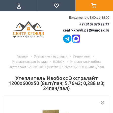
Ежедневно с 8:00 до 18:00
+7 (910) 970 22 77
centr-krovli.pz@yandex.ru
Главная
-
Утепление и изоляция
-
Утеплители
-
Утеплитель для фасада
-
ISOBOX
-
Утеплитель Изобокс
Экстралайт 1200х600х50 (8шт/пач; 5,76м2; 0,288 м3; 24пач/пал)
Утеплитель Изобокс Экстралайт
1200х600х50 (8шт/пач; 5,76м2; 0,288 м3;
24пач/пал)