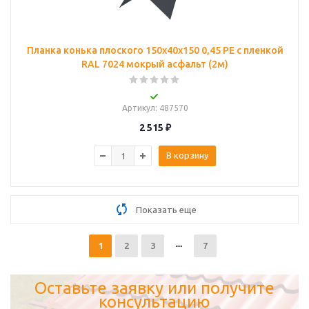
Планка конька плоского 150х40х150 0,45 PE с пленкой
RAL 7024 мокрый асфальт (2м)
Артикул
: 487570
2 515
₽
В корзину
Показать еще
1
2
3
7
Оставьте заявку или получите
консультацию