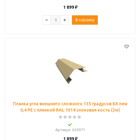
1 899
₽
В корзину
Планка угла внешнего сложного 135 градусов БХ new
0,4 PE с пленкой RAL 1014 слоновая кость (2м)
Артикул
: 630971
1 899
₽